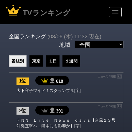
TVランキング
全国ランキング
(08/06 (木) 11:32 現在)
地域
番組別
東京
１日
１週間
1 位
618
大下容子ワイド！スクランブル[字]
2 位
391
ＦＮＮ Ｌｉｖｅ Ｎｅｗｓ ｄａｙｓ【台風１３号
沖縄直撃へ…熊本にも影響か】[字]