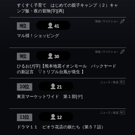
すくすく子育て はじめての親子キャンプ（２）キャ
ンプ飯・夜の冒険[字][再]
8 位
41
マル得！ショッピング
9 位
30
ひるおび[字]【熊本地震イオンモール バックヤード
の新証言 ▽トリプル台風が発生 】
10 位
21
東京マーケットワイド 第１部[デ]
11 位
12
ドラマ１１ ピオラ花店の娘たち（第５７話）