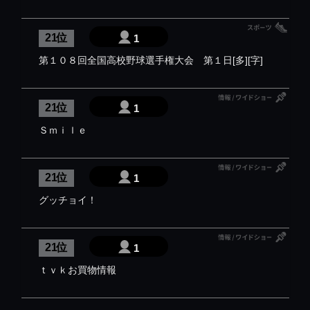
21 位
1
第１０８回全国高校野球選手権大会 第１日[多][字]
21 位
1
Ｓｍｉｌｅ
21 位
1
グッチョイ！
21 位
1
ｔｖｋお買物情報