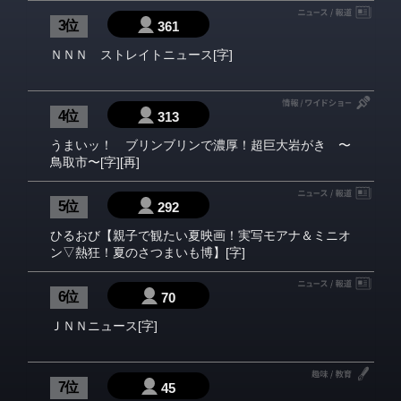
3 位
361
ＮＮＮ ストレイトニュース[字]
4 位
313
うまいッ！ ブリンブリンで濃厚！超巨大岩がき 〜
鳥取市〜[字][再]
5 位
292
ひるおび【親子で観たい夏映画！実写モアナ＆ミニオ
ン▽熱狂！夏のさつまいも博】[字]
6 位
70
ＪＮＮニュース[字]
7 位
45