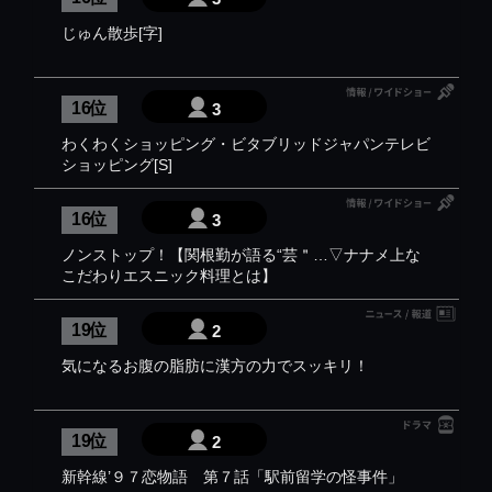
じゅん散歩[字]
16 位
3
わくわくショッピング・ビタブリッドジャパンテレビ
ショッピング[S]
16 位
3
ノンストップ！【関根勤が語る“芸＂…▽ナナメ上な
こだわりエスニック料理とは】
19 位
2
気になるお腹の脂肪に漢方の力でスッキリ！
19 位
2
新幹線’９７恋物語 第７話「駅前留学の怪事件」