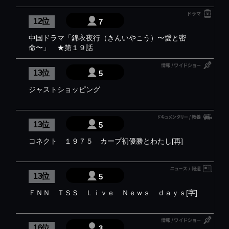
12 位
7
中国ドラマ「錦衣夜行（きんいやこう）〜愛と密
命〜」 ★第１９話
13 位
5
ジャストショッピング
13 位
5
コネクト １９７５ カープ初優勝とわたし[再]
13 位
5
ＦＮＮ ＴＳＳ Ｌｉｖｅ Ｎｅｗｓ ｄａｙｓ[字]
16 位
3