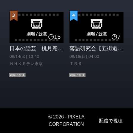
15
7
日本の話芸 桃月庵白酒 落語「百川」[解][字][再]
落語研究会【五街道雲助『目黒のさんま』／柳家三三『提灯屋』】
08/14(金) 13:40
08/16(日) 04:00
ＮＨＫＥテレ東京
ＴＢＳ
劇場／公演
劇場／公演
© 2026 -
PIXELA
配信で視聴
CORPORATION