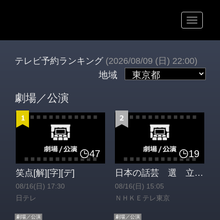
テレビ予約ランキング
(2026/08/09 (日) 22:00)
地域
劇場／公演
47
19
笑点[解][字][デ]
日本の話芸 選 立川談笑 落語「堀の内」[解][字]
08/16(日) 17:30
08/16(日) 15:05
日テレ
ＮＨＫＥテレ東京
劇場／公演
劇場／公演