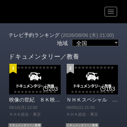
テレビ予約ランキング
(2026/08/06 (木) 21:00)
地域
ドキュメンタリー／教養
203
163
映像の世紀 ８Ｋ映像で描く第二次世界大戦（３）敗走 １９４２−４４ ２Ｋ版[解][字]
ＮＨＫスペシャル 台湾海峡で“知られざる核危機”が 機密資料から全貌に迫る[字]
08/10(月) 22:00
08/09(日) 21:00
ＮＨＫ総合・東京
ＮＨＫ総合・東京
ドキュメンタリー／教養
ドキュメンタリー／教養