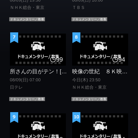
08/09(日) 19:30
08/09(日) 18:00
ＮＨＫ総合・東京
ＴＢＳ
ドキュメンタリー／教養
ドキュメンタリー／教養
99
94
所さんの目がテン！[字]所さん×奥田民生さん手作りベーコン＆名曲さすらい熱唱！
映像の世紀 ８Ｋ映像で描く第二次世界大戦（２）収奪 １９４１−４２ ２Ｋ版[解][字][再]
08/09(日) 07:00
今日(木) 23:50
日テレ
ＮＨＫ総合・東京
ドキュメンタリー／教養
ドキュメンタリー／教養