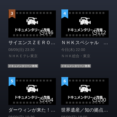
146
112
サイエンスＺＥＲＯ 医療・防災・脳の解明につながる！？ゴカイスーパーパワー[解][字]
ＮＨＫスペシャル 原爆ドーム 世界遺産登録の“舞台裏” 日米の間で何が[字]
08/09(日) 23:30
今日(木) 22:00
ＮＨＫＥテレ東京
ＮＨＫ総合・東京
ドキュメンタリー／教養
ドキュメンタリー／教養
104
100
ダーウィンが来た！「消えた巨大ナマケモノ 真相を追え！」[解][字]
世界遺産／知の拠点・ポルトガル最古の大学〜コインブラ大学[解][字]